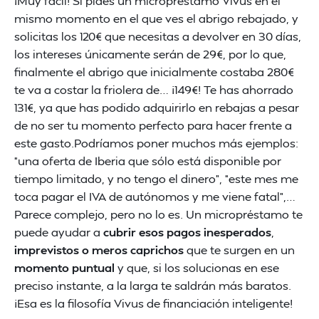
¡Muy fácil! Si pides un micropréstamo Vivus en el
mismo momento en el que ves el abrigo rebajado, y
solicitas los 120€ que necesitas a devolver en 30 días,
los intereses únicamente serán de 29€, por lo que,
finalmente el abrigo que inicialmente costaba 280€
te va a costar la friolera de… ¡149€! Te has ahorrado
131€, ya que has podido adquirirlo en rebajas a pesar
de no ser tu momento perfecto para hacer frente a
este gasto.Podríamos poner muchos más ejemplos:
“una oferta de Iberia que sólo está disponible por
tiempo limitado, y no tengo el dinero”, “este mes me
toca pagar el IVA de autónomos y me viene fatal”,…
Parece complejo, pero no lo es. Un micropréstamo te
puede ayudar a
cubrir esos pagos inesperados
,
imprevistos o meros caprichos
que te surgen en un
momento puntual
y que, si los solucionas en ese
preciso instante, a la larga te saldrán más baratos.
¡Esa es la filosofía Vivus de financiación inteligente!