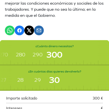
mejorar las condiciones económicas y sociales de los
trabajadores. Y puede que no sea la última; en la
medida en que el Gobierno.
¿Cuánto dinero necesitas?
300
270
280
290
¿En cuántos días quieres devolverlo?
30
27
28
29
Importe solicitado
300
€
Intereses
€