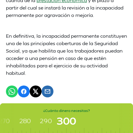
cuantía de la
prestación económica
y el plazo a
partir del cual se instará la revisión a la incapacidad
permanente por agravación o mejoría.
En definitiva, la incapacidad permanente constituyen
una de las principales coberturas de la Seguridad
Social, ya que habilita que los trabajadores puedan
acceder a una pensión en caso de que estén
inhabilitados para el ejercicio de su actividad
habitual.
¿Cuánto dinero necesitas?
300
270
280
290