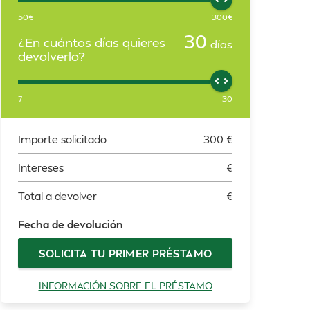
50
€
300
€
30
¿En cuántos días quieres
días
devolverlo?
7
30
Importe solicitado
300
€
Intereses
€
Total a devolver
€
Fecha de devolución
SOLICITA TU PRIMER PRÉSTAMO
INFORMACIÓN SOBRE EL PRÉSTAMO