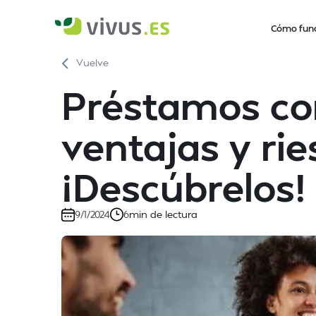
Cómo fun
Vuelve
Préstamos con
ventajas y rie
¡Descúbrelos!
min de lectura
9/1/2024
6