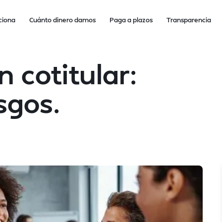
ciona
Cuánto dinero damos
Paga a plazos
Transparencia
 cotitular:
sgos.