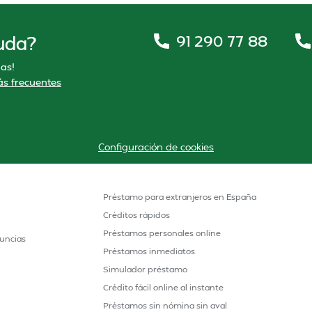
91 290 77 88
uda?
as!
s frecuentes
Configuración de cookies
Préstamo para extranjeros en España
Créditos rápidos
Préstamos personales online
uncias
Préstamos inmediatos
Simulador préstamo
Crédito fácil online al instante
Préstamos sin nómina sin aval