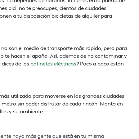
s: no dependes de horarios, la tienes en la puerta de
nes bici, no te preocupes, cientos de ciudades
nen a tu disposición bicicletas de alquiler para
, no son el medio de transporte más rápido, pero para
no te hacen el apaño. Así, además de no contaminar y
 dices de los
patinetes eléctricos
? Poco a poco están
 más utilizada para moverse en las grandes ciudades.
en metro sin poder disfrutar de cada rincón. Monta en
alles y su ambiente.
lemente haya más gente que está en tu misma