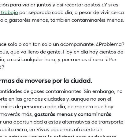
ión para viajar juntos y así recortar gastos.¿Y si es
 trabajo
por separado cada día, a pesar de vivir cerca.
 solo gastaréis menos, también contaminaréis menos.
hace sola o con tan solo un acompañante. ¿Problema?
s, que va lleno de gente. Hoy en día hay cientos de
io, a casi cualquier hora, y por menos dinero. ¿Por
d?
ormas de moverse por la ciudad.
 cantidades de gases contaminantes. Sin embargo, no
rte en las grandes ciudades y, aunque no son el
a miles de personas cada día, de manera que hay
e moverás más,
gastarás menos y contaminarás
r una oportunidad a estas alternativas de transporte
yudita extra, en Vivus podemos ofrecerte un
es la primera vez que lo solicitas) para poder hacer