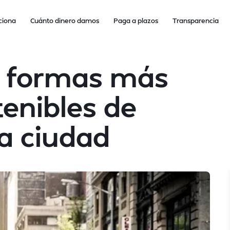
ciona
Cuánto dinero damos
Paga a plazos
Transparencia
s formas más
tenibles de
a ciudad