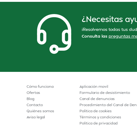
¿Necesitas ay
¡Resolvemos todas tus dud
Consulta las
preguntas má
Cómo funciona
Aplicación movil
Ofertas
Formulario de desistimiento
Blog
Canal de denuncias
Contacto
Procedimiento del Canal de Den
Quiénes somos
Política de cookies
Aviso legal
Términos y condiciones
Política de privacidad