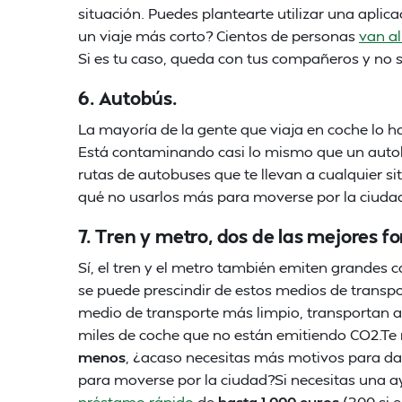
situación. Puedes plantearte utilizar una aplicac
un viaje más corto? Cientos de personas
van al
Si es tu caso, queda con tus compañeros y no
6. Autobús.
La mayoría de la gente que viaja en coche lo 
Está contaminando casi lo mismo que un autobú
rutas de autobuses que te llevan a cualquier sit
qué no usarlos más para moverse por la ciuda
7. Tren y metro, dos de las mejores f
Sí, el tren y el metro también emiten grandes
se puede prescindir de estos medios de transpo
medio de transporte más limpio, transportan 
miles de coche que no están emitiendo CO2.T
menos
, ¿acaso necesitas más motivos para da
para moverse por la ciudad?Si necesitas una a
préstamo rápido
de
hasta 1.000 euros
(300 si 