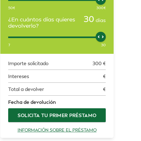
50
€
300
€
30
¿En cuántos días quieres
días
devolverlo?
7
30
Importe solicitado
300
€
Intereses
€
Total a devolver
€
Fecha de devolución
SOLICITA TU PRIMER PRÉSTAMO
INFORMACIÓN SOBRE EL PRÉSTAMO