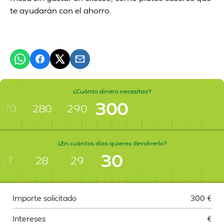
te ayudarán con el ahorro.
¿Cuánto dinero necesitas?
300
270
280
290
¿En cuántos días quieres devolverlo?
30
27
28
29
Importe solicitado
300
€
Intereses
€