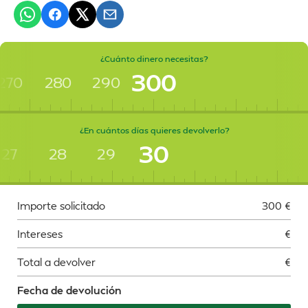
¿Cuánto dinero necesitas?
300
270
280
290
¿En cuántos días quieres devolverlo?
30
27
28
29
Importe solicitado
300
€
Intereses
€
Total a devolver
€
Fecha de devolución