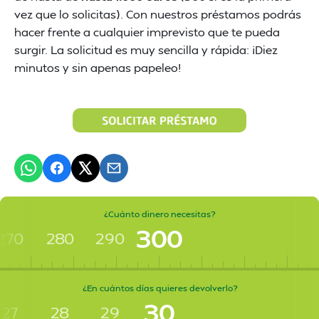
vez que lo solicitas). Con nuestros préstamos podrás
hacer frente a cualquier imprevisto que te pueda
surgir. La solicitud es muy sencilla y rápida: ¡Diez
minutos y sin apenas papeleo!
¿Cuánto dinero necesitas?
300
270
280
290
¿En cuántos días quieres devolverlo?
30
27
28
29