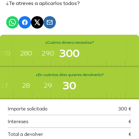
¿Te atreves a aplicarlos todos?
¿Cuánto dinero necesitas?
300
270
280
290
¿En cuántos días quieres devolverlo?
30
27
28
29
Importe solicitado
300
€
Intereses
€
Total a devolver
€