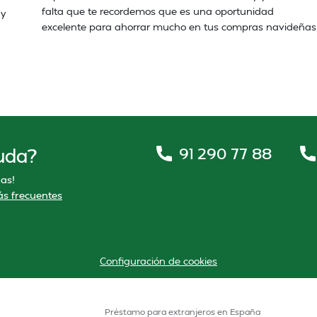
falta que te recordemos que es una oportunidad
 y
excelente para ahorrar mucho en tus compras navideñas
91 290 77 88
uda?
as!
s frecuentes
Configuración de cookies
Préstamo para extranjeros en España