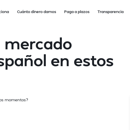
ciona
Cuánto dinero damos
Paga a plazos
Transparencia
l mercado
español en estos