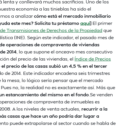
 lenta y conllevará muchos sacrificios. Uno de los
estra economía a las tinieblas ha sido el
vamos a analizar
cómo está el mercado inmobiliario
yuda este mes? Solicita tu préstamo
aquí
]
El primer
 de Transmisiones de Derechos de la Propiedad
que
ística (INE). Según este indicador, el pasado mes de
de operaciones de compraventa de viviendas
 de 2014
, lo que supone el onceavo mes consecutivo
ución del precio de las viviendas, el
Índice de Precios
e
el precio de las casas subió un 4,5 % en el tercer
 de 2014. Este indicador encadena seis trimestres
 la mesa, lo lógico sería pensar que el mercado
 Pues no, la realidad no es exactamente así. Más que
 un estancamiento del mismo en el fondo
.Se venden
 operaciones de compraventa de inmuebles es
2008. A los niveles de venta actuales,
recurrir a la
 más casas que hace un año podría dar lugar a
nto puede extrapolarse al sector cuando se habla de