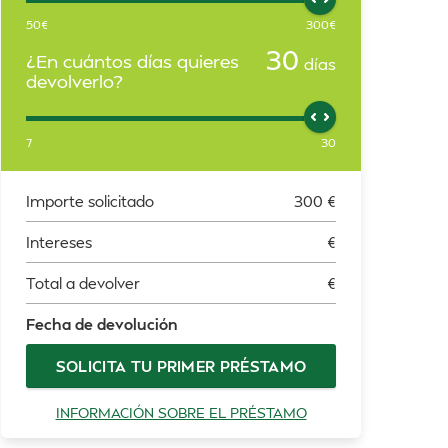
50
€
300
€
30
¿En cuántos días quieres
días
devolverlo?
7
30
Importe solicitado
300
€
Intereses
€
Total a devolver
€
Fecha de devolución
SOLICITA TU PRIMER PRÉSTAMO
INFORMACIÓN SOBRE EL PRÉSTAMO