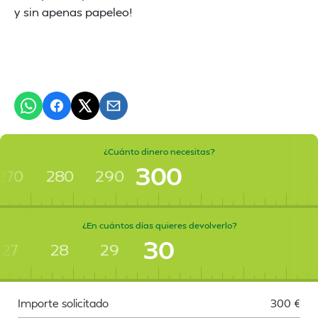
y sin apenas papeleo!
¿Cuánto dinero necesitas?
300
270
280
290
¿En cuántos días quieres devolverlo?
30
27
28
29
Importe solicitado
300
€