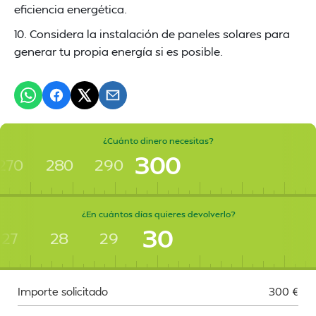
eficiencia energética.
10. Considera la instalación de paneles solares para
generar tu propia energía si es posible.
¿Cuánto dinero necesitas?
300
270
280
290
¿En cuántos días quieres devolverlo?
30
27
28
29
Importe solicitado
300
€