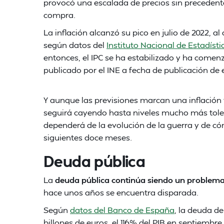
provocó una escalada de precios sin precedente
compra.
La inflación alcanzó su pico en julio de 2022, al
según datos del
Instituto Nacional de Estadísti
entonces, el IPC se ha estabilizado y ha comen
publicado por el INE a fecha de publicación de e
Y aunque las previsiones marcan una inflación
seguirá cayendo hasta niveles mucho más toler
dependerá de la evolución de la guerra y de c
siguientes doce meses.
Deuda pública
La
deuda pública continúa siendo un problema
hace unos años se encuentra disparada.
Según
datos del Banco de España
, la deuda d
billones de euros, el 116% del PIB en septiembr