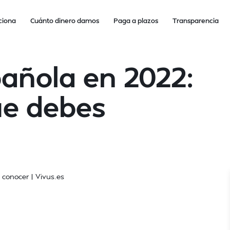
ciona
Cuánto dinero damos
Paga a plazos
Transparencia
añola en 2022:
ue debes