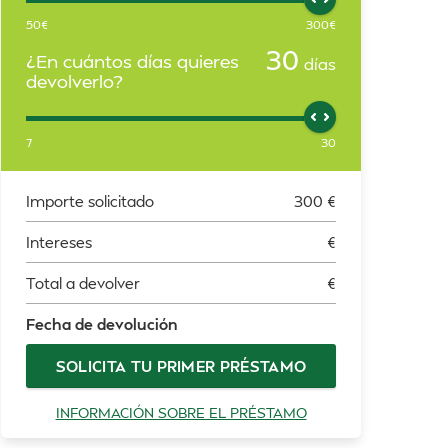
50
€
300
€
30
¿En cuántos días quieres
días
devolverlo?
7
30
Importe solicitado
300
€
Intereses
€
Total a devolver
€
Fecha de devolución
SOLICITA TU PRIMER PRÉSTAMO
INFORMACIÓN SOBRE EL PRÉSTAMO