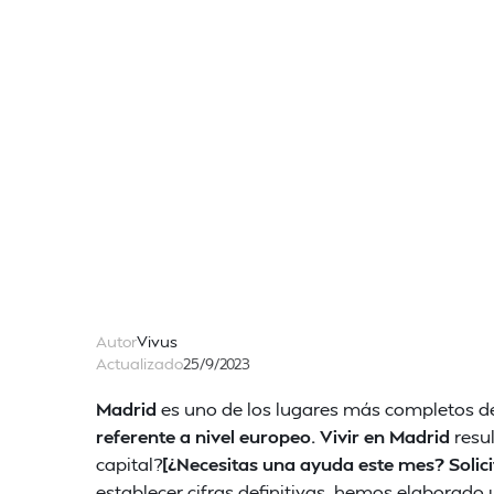
Autor
Vivus
Actualizado
25/9/2023
Madrid
es uno de los lugares más completos de
referente a nivel europeo. Vivir en Madrid
resul
capital?
[¿Necesitas una ayuda este mes? Solic
establecer cifras definitivas, hemos elaborado 