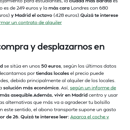
alojamiento para estudiantes
,
la
ciudad más barata
es
o es de 249 euros y la
más cara
Londres con 680
uros)
y Madrid el octavo
(428 euros).
Quizá te interese
irmar un contrato de alquiler
compra y desplazarnos en
id
se sitúa en unos
50 euros
, según los últimos datos
s decantamos por
tiendas locales
el precio puede
s, debido principalmente al alquiler de los locales.
a
solución más económica.
Así,
según un informe de
 más asequible.Además, vivir en Madrid
centro y usar
s alternativas que más va a agradecer tu bolsillo
. En este sentido, el abono transporte supone un gasto
 de 26. Quizá te interese leer:
Aparca el coche y