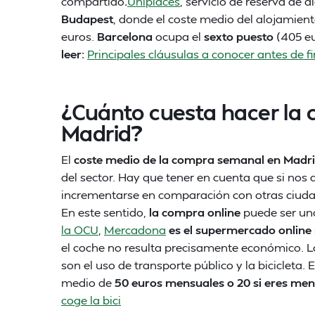
compartido
.
Uniplaces
, servicio de reserva de 
Budapest
, donde el coste medio del alojamient
euros.
Barcelona
ocupa el
sexto puesto
(405 e
leer:
Principales cláusulas a conocer antes de f
¿Cuánto cuesta hacer la 
Madrid?
El
coste medio de la compra semanal en Madr
del sector. Hay que tener en cuenta que si no
incrementarse en comparación con otras ciudade
En este sentido,
la compra online
puede ser un
la OCU
,
Mercadona
es el supermercado online
el coche no resulta precisamente económico. La
son el uso de transporte público y la bicicleta
medio de
50 euros mensuales o 20 si eres menor
coge la bici