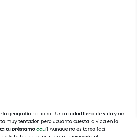
 la geografía nacional. Una
ciudad llena de vida
y un
ta muy tentador, pero ¿cuánto cuesta la vida en la
ita tu préstamo
aquí
]
Aunque no es tarea fácil
una lista teniendo en cuenta la
vivienda
, el