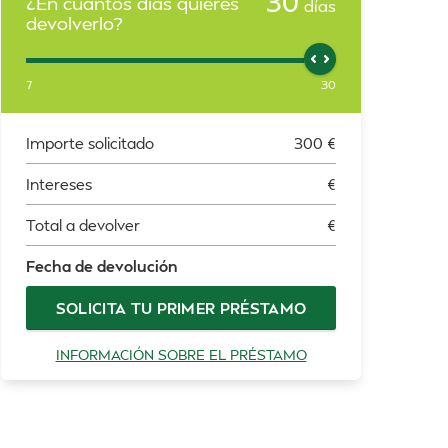
30
¿En cuántos días quieres
días
devolverlo?
7
30
Importe solicitado
300
€
Intereses
€
Total a devolver
€
Fecha de devolución
SOLICITA TU PRIMER PRÉSTAMO
INFORMACIÓN SOBRE EL PRÉSTAMO