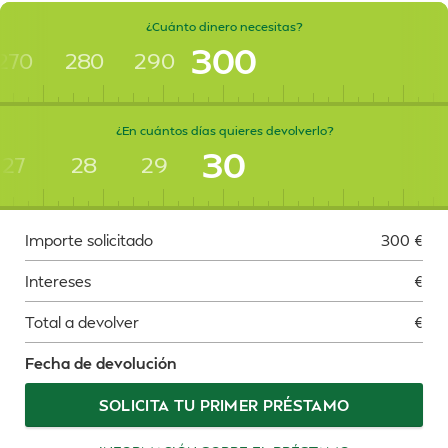
¿Cuánto dinero necesitas?
300
270
280
290
¿En cuántos días quieres devolverlo?
30
27
28
29
Importe solicitado
300
€
Intereses
€
Total a devolver
€
Fecha de devolución
SOLICITA TU PRIMER PRÉSTAMO