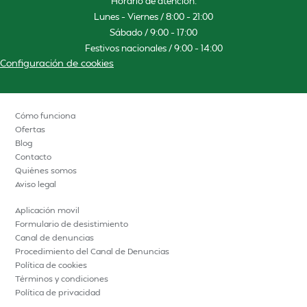
Horario de atención:
Lunes – Viernes / 8:00 – 21:00
Sábado / 9:00 – 17:00
Festivos nacionales / 9:00 – 14:00
Configuración de cookies
Cómo funciona
Ofertas
Blog
Contacto
Quiénes somos
Aviso legal
Aplicación movil
Formulario de desistimiento
Canal de denuncias
Procedimiento del Canal de Denuncias
Política de cookies
Términos y condiciones
Política de privacidad