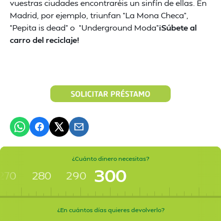
vuestras ciudades encontraréis un sinfín de ellas. En
Madrid, por ejemplo, triunfan “La Mona Checa”,
“Pepita is dead” o “Underground Moda”
¡Súbete al
carro del reciclaje!
¿Cuánto dinero necesitas?
300
270
280
290
¿En cuántos días quieres devolverlo?