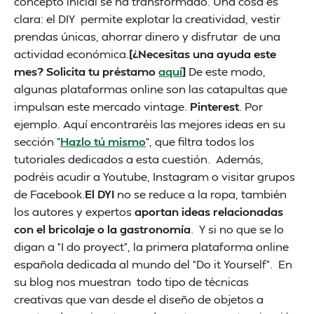
concepto inicial se ha transformado. Una cosa es
clara: el DIY permite explotar la creatividad, vestir
prendas únicas, ahorrar dinero y disfrutar de una
actividad económica.
[¿Necesitas una ayuda este
mes? Solicita tu préstamo
aquí
]
De este modo,
algunas plataformas online son las catapultas que
impulsan este mercado vintage.
Pinterest
. Por
ejemplo. Aquí encontraréis las mejores ideas en su
sección "
Hazlo tú mismo
", que filtra todos los
tutoriales dedicados a esta cuestión. Además,
podréis acudir a Youtube, Instagram o visitar grupos
de Facebook.
El DYI
no se reduce a la ropa, también
los autores y expertos
aportan ideas relacionadas
con el bricolaje o la gastronomía
. Y si no que se lo
digan a “I do proyect”, la primera plataforma online
española dedicada al mundo del “Do it Yourself”. En
su blog nos muestran todo tipo de técnicas
creativas que van desde el diseño de objetos a