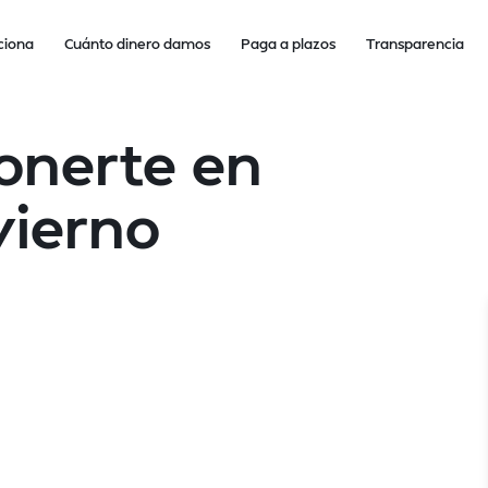
ciona
Cuánto dinero damos
Paga a plazos
Transparencia
onerte en
vierno