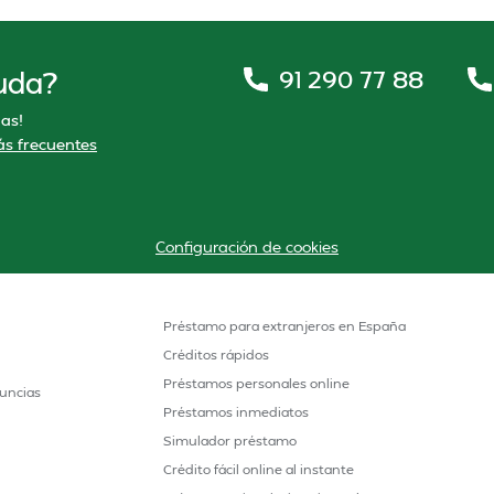
91 290 77 88
uda?
as!
s frecuentes
Configuración de cookies
Préstamo para extranjeros en España
Créditos rápidos
Préstamos personales online
uncias
Préstamos inmediatos
Simulador préstamo
Crédito fácil online al instante