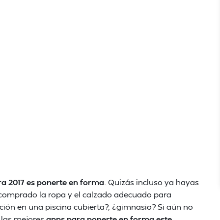
ara 2017 es ponerte en forma
. Quizás incluso ya hayas
 comprado la ropa y el calzado adecuado para
tación en una piscina cubierta?, ¿gimnasio? Si aún no
 las mejores
apps para ponerte en forma este