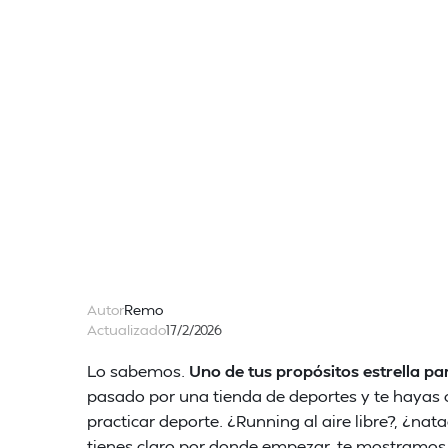
Autor
Remo
Actualizado
17/2/2026
Lo sabemos.
Uno de tus propósitos estrella p
pasado por una tienda de deportes y te hayas
practicar deporte. ¿Running al aire libre?, ¿na
tienes claro por donde empezar, te mostramos