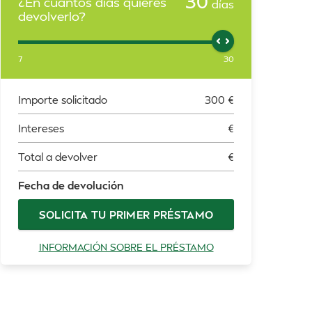
30
¿En cuántos días quieres
días
devolverlo?
7
30
Importe solicitado
300
€
Intereses
€
Total a devolver
€
Fecha de devolución
SOLICITA TU PRIMER PRÉSTAMO
INFORMACIÓN SOBRE EL PRÉSTAMO