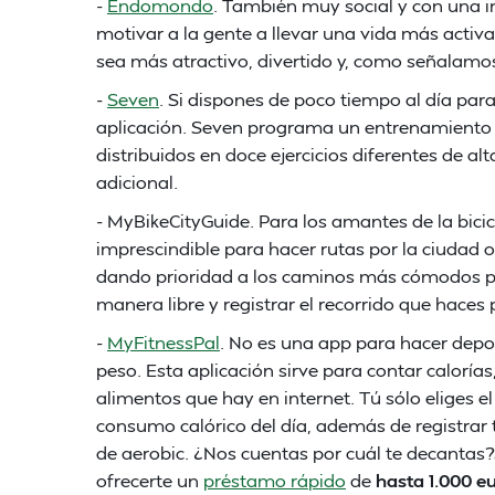
-
Endomondo
. También muy social y con una 
motivar a la gente a llevar una vida más activ
sea más atractivo, divertido y, como señalamos,
-
Seven
. Si dispones de poco tiempo al día para
aplicación. Seven programa un entrenamiento d
distribuidos en doce ejercicios diferentes de a
adicional.
- MyBikeCityGuide. Para los amantes de la bicic
imprescindible para hacer rutas por la ciudad o
dando prioridad a los caminos más cómodos para
manera libre y registrar el recorrido que haces 
-
MyFitnessPal
. No es una app para hacer depor
peso. Esta aplicación sirve para contar caloría
alimentos que hay en internet. Tú sólo eliges el
consumo calórico del día, además de registrar
de aerobic. ¿Nos cuentas por cuál te decantas
ofrecerte un
préstamo rápido
de
hasta 1.000 e