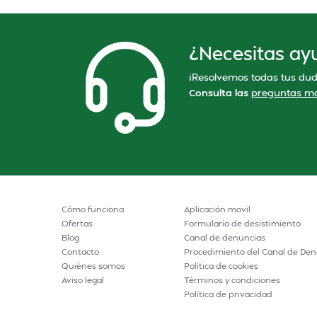
¿Necesitas ay
¡Resolvemos todas tus dud
Consulta las
preguntas má
Cómo funciona
Aplicación movil
Ofertas
Formulario de desistimiento
Blog
Canal de denuncias
Contacto
Procedimiento del Canal de Den
Quiénes somos
Política de cookies
Aviso legal
Términos y condiciones
Política de privacidad