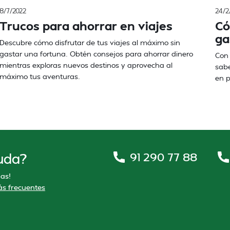
8/7/2022
24/2
Trucos para ahorrar en viajes
Có
ga
Descubre cómo disfrutar de tus viajes al máximo sin
gastar una fortuna. Obtén consejos para ahorrar dinero
Con 
mientras exploras nuevos destinos y aprovecha al
sabe
máximo tus aventuras.
en p
91 290 77 88
uda?
as!
s frecuentes