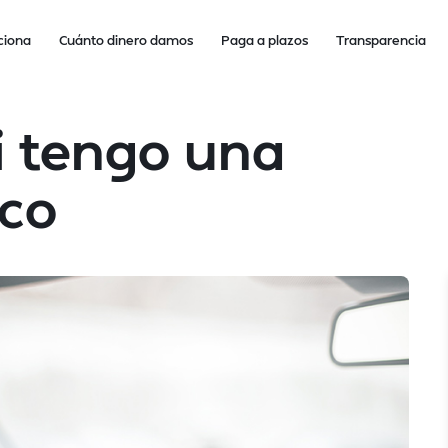
ciona
Cuánto dinero damos
Paga a plazos
Transparencia
i tengo una
ico