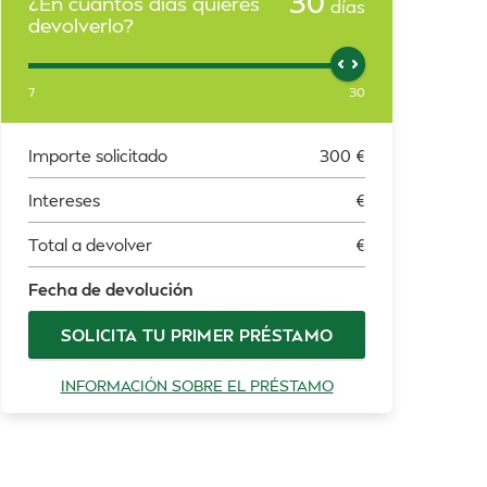
30
¿En cuántos días quieres
días
devolverlo?
7
30
Importe solicitado
300
€
Intereses
€
Total a devolver
€
Fecha de devolución
SOLICITA TU PRIMER PRÉSTAMO
INFORMACIÓN SOBRE EL PRÉSTAMO