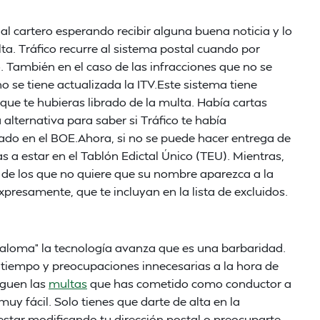
l cartero esperando recibir alguna buena noticia y lo
ta. Tráfico recurre al sistema postal cuando por
. También en el caso de las infracciones que no se
 se tiene actualizada la ITV.Este sistema tiene
s que te hubieras librado de la multa. Había cartas
 alternativa para saber si Tráfico te había
ado en el BOE.Ahora, si no se puede hacer entrega de
s a estar en el Tablón Edictal Único (TEU). Mientras,
 de los que no quiere que su nombre aparezca a la
xpresamente, que te incluyan en la lista de excluidos.
Paloma” la tecnología avanza que es una barbaridad.
r tiempo y preocupaciones innecesarias a la hora de
eguen las
multas
que has cometido como conductor a
muy fácil. Solo tienes que darte de alta en la
e estar modificando tu dirección postal o preocuparte