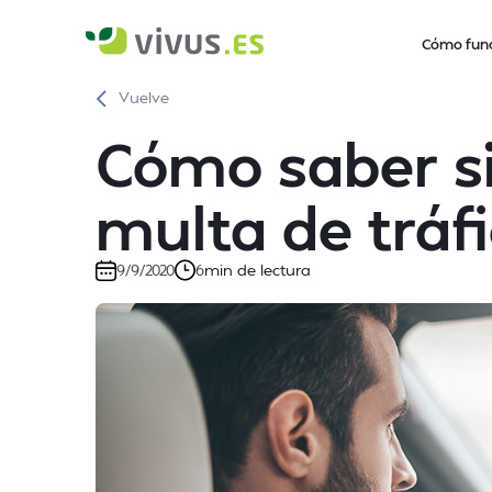
Cómo fun
Vuelve
Cómo saber s
multa de tráf
min de lectura
9/9/2020
6