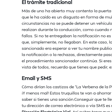
El trámite tradicional
Más de uno ha abierto muy contento la puerta a
que le ha caído es un disgusto en forma de mul
circunstancias no se puede detener un vehículo
realizan durante la conducción, como cuando no
fallos. Si no te entregaban la notificación no e
que, simplemente, no llegaban. En este caso, la
sancionado era esperar a ver tu nombre public
la notificación o la rechazas, directamente pasa
el procedimiento sancionador continúa. Si eres
vista de todos, recuerda que tienes que pedir, e
Email y SMS
Cómo dirían los castizos de “La Verbena de la 
¡Y menos mal! Estos truquillos te van a ahorra
saber si tienes una sanción.Conseguir que te ll
tu dirección de correo electrónico o vía SMS es 
Dirección Electrónica Vial
. Así evitas tener qu