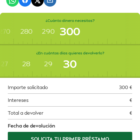
¿Cuánto dinero necesitas?
300
270
280
290
¿En cuántos días quieres devolverlo?
30
27
28
29
Importe solicitado
300
€
Intereses
€
Total a devolver
€
Fecha de devolución
SOLICITA TU PRIMER PRÉSTAMO