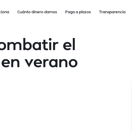
ciona
Cuánto dinero damos
Paga a plazos
Transparencia
ombatir el
l en verano