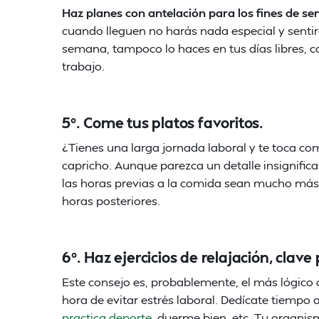
Haz planes con antelación para los fines de se
cuando lleguen no harás nada especial y senti
semana, tampoco lo haces en tus días libres, c
trabajo.
5º. Come tus platos favoritos.
¿Tienes una larga jornada laboral y te toca co
capricho. Aunque parezca un detalle insignific
las horas previas a la comida sean mucho más 
horas posteriores.
6º. Haz ejercicios de relajación, clave 
Este consejo es, probablemente, el más lógico d
hora de evitar estrés laboral. Dedícate tiempo 
practica deporte
, duerme bien, etc. Tu organis