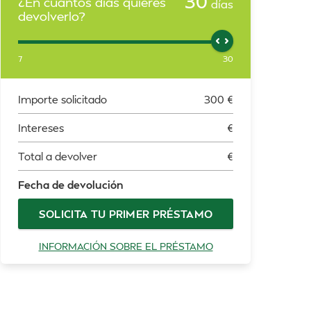
30
¿En cuántos días quieres
días
devolverlo?
7
30
Importe solicitado
300
€
Intereses
€
Total a devolver
€
Fecha de devolución
SOLICITA TU PRIMER PRÉSTAMO
INFORMACIÓN SOBRE EL PRÉSTAMO