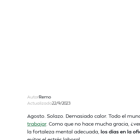
Autor
Remo
Actualizado
22/9/2023
Agosto. Solazo. Demasiado calor. Todo el mundo 
trabajar
. Como que no hace mucha gracia, ¿ver
la fortaleza mental adecuada,
los días en la o
evitar el estrés laboral.