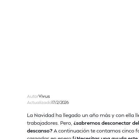
Autor
Vivus
Actualizado
17/2/2026
La Navidad ha llegado un año más y con ella 
trabajadores. Pero,
¿sabremos desconectar del
descanso?
A continuación te contamos cinco fo
cargadas en enero:
[¿Necesitas una ayuda este