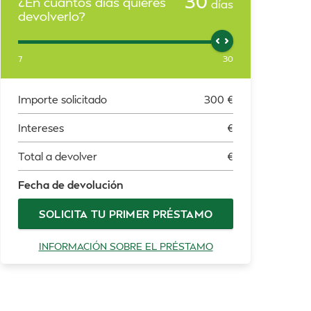
30
¿En cuántos días quieres
días
devolverlo?
7
30
Importe solicitado
300
€
Intereses
€
Total a devolver
€
Fecha de devolución
SOLICITA TU PRIMER PRÉSTAMO
INFORMACIÓN SOBRE EL PRÉSTAMO