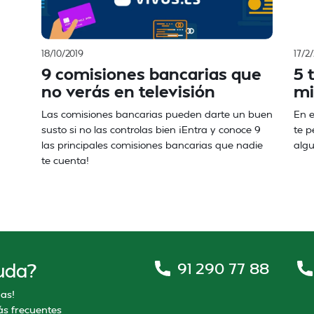
18/10/2019
17/2
9 comisiones bancarias que
5 
no verás en televisión
mi
Las comisiones bancarias pueden darte un buen
En e
susto si no las controlas bien ¡Entra y conoce 9
te p
las principales comisiones bancarias que nadie
algu
te cuenta!
91 290 77 88
uda?
as!
s frecuentes