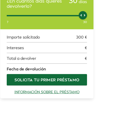
30
¿En cuántos días quieres
días
devolverlo?
7
30
Importe solicitado
300
€
Intereses
€
Total a devolver
€
Fecha de devolución
SOLICITA TU PRIMER PRÉSTAMO
INFORMACIÓN SOBRE EL PRÉSTAMO