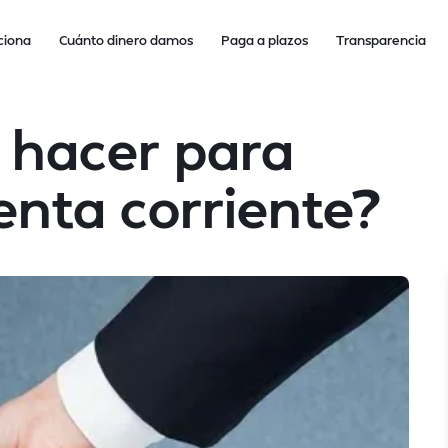
ciona
Cuánto dinero damos
Paga a plazos
Transparencia
 hacer para
enta corriente?