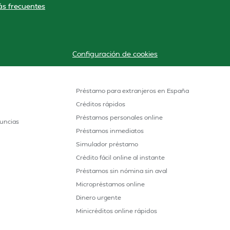
s frecuentes
Configuración de cookies
Préstamo para extranjeros en España
Créditos rápidos
Préstamos personales online
uncias
Préstamos inmediatos
Simulador préstamo
Crédito fácil online al instante
Préstamos sin nómina sin aval
Micropréstamos online
Dinero urgente
Minicréditos online rápidos