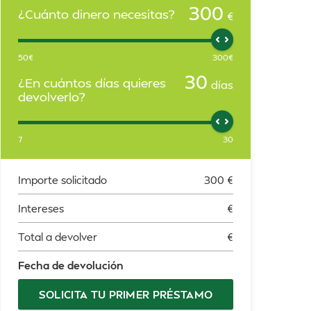
300
¿Cuánto dinero necesitas?
€
50
€
300
€
30
¿En cuántos días quieres
días
devolverlo?
7
30
Importe solicitado
300
€
Intereses
€
Total a devolver
€
Fecha de devolución
SOLICITA TU PRIMER PRÉSTAMO