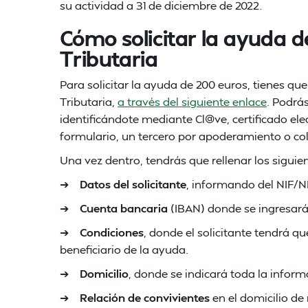
su actividad a 31 de diciembre de 2022.
Cómo solicitar la ayuda d
Tributaria
Para solicitar la ayuda de 200 euros, tienes que
Tributaria,
a través del siguiente enlace
. Podrá
identificándote mediante Cl@ve, certificado el
formulario, un tercero por apoderamiento o col
Una vez dentro, tendrás que rellenar los siguie
➔
Datos del solicitante
, informando del NIF/N
➔
Cuenta bancaria
(IBAN) donde se ingresará
➔
Condiciones
, donde el solicitante tendrá q
beneficiario de la ayuda.
➔
Domicilio
, donde se indicará toda la inform
➔
Relación de convivientes
en el domicilio de 