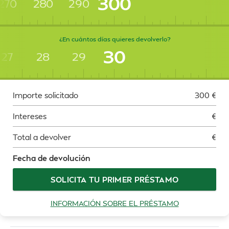
300
270
280
290
¿En cuántos días quieres devolverlo?
30
27
28
29
Importe solicitado
300
€
Intereses
€
Total a devolver
€
Fecha de devolución
SOLICITA TU PRIMER PRÉSTAMO
INFORMACIÓN SOBRE EL PRÉSTAMO