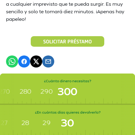
a cualquier imprevisto que te pueda surgir. Es muy
sencillo y solo te tomará diez minutos. ¡Apenas hay
papeleo!
¿Cuánto dinero necesitas?
300
270
280
290
¿En cuántos días quieres devolverlo?
30
27
28
29