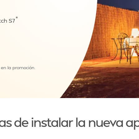
*
tch S7
 en la promoción.
as de instalar la nueva a