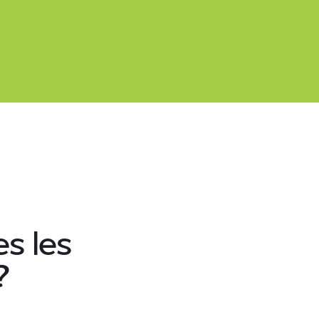
s les
?