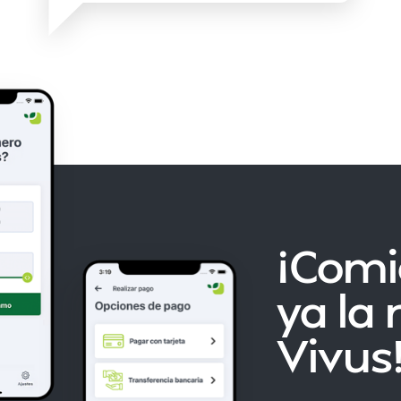
¡Comi
ya la
Vivus