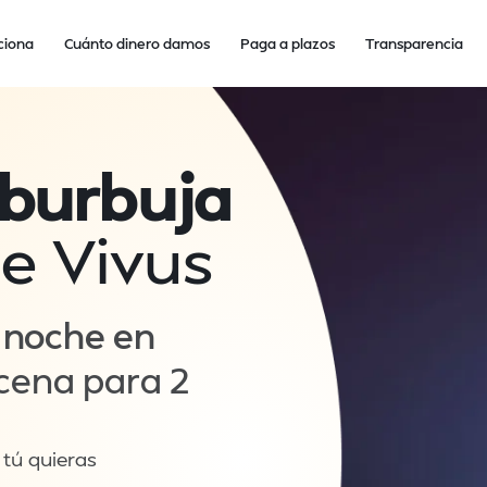
ciona
Cuánto dinero damos
Paga a plazos
Transparencia
 burbuja
e Vivus
 noche en
ena para 2
tú quieras