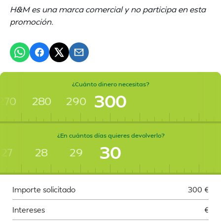
H&M es una marca comercial y no participa en esta
promoción.
¿Cuánto dinero necesitas?
300
270
280
290
¿En cuántos días quieres devolverlo?
30
27
28
29
Importe solicitado
300
€
Intereses
€