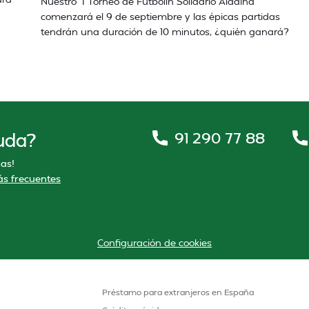
Nuestro “I Torneo de Futbolín Solidario Aladina”
comenzará el 9 de septiembre y las épicas partidas
tendrán una duración de 10 minutos, ¿quién ganará?
91 290 77 88
uda?
as!
s frecuentes
Configuración de cookies
Préstamo para extranjeros en España