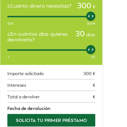
300
¿Cuánto dinero necesitas?
€
50
€
300
€
30
¿En cuántos días quieres
días
devolverlo?
7
30
Importe solicitado
300
€
Intereses
€
Total a devolver
€
Fecha de devolución
SOLICITA TU PRIMER PRÉSTAMO