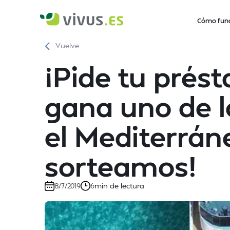
Cómo fun
Vuelve
¡Pide tu prés
gana uno de l
el Mediterrán
sorteamos!
min de lectura
8/7/2019
6