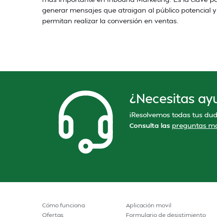
generar mensajes que atraigan al público potencial y
permitan realizar la conversión en ventas.
¿Necesitas ay
¡Resolvemos todas tus dud
Consulta las
preguntas má
Cómo funciona
Aplicación movil
Ofertas
Formulario de desistimiento