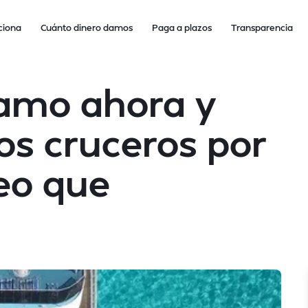
ciona
Cuánto dinero damos
Paga a plazos
Transparencia
tamo ahora y
os cruceros por
eo que