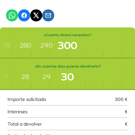
¿Cuánto dinero necesitas?
300
270
280
290
¿En cuántos días quieres devolverlo?
30
27
28
29
Importe solicitado
300
€
Intereses
€
Total a devolver
€