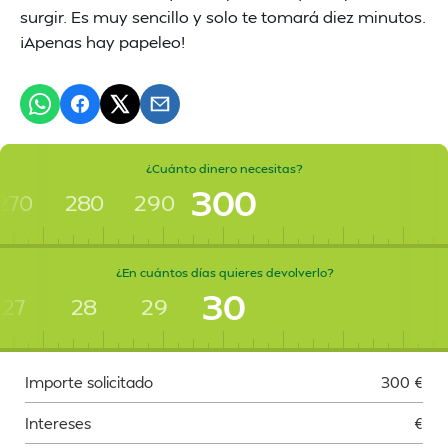
surgir. Es muy sencillo y solo te tomará diez minutos.
¡Apenas hay papeleo!
¿Cuánto dinero necesitas?
300
270
280
290
¿En cuántos días quieres devolverlo?
30
27
28
29
Importe solicitado
300
€
Intereses
€