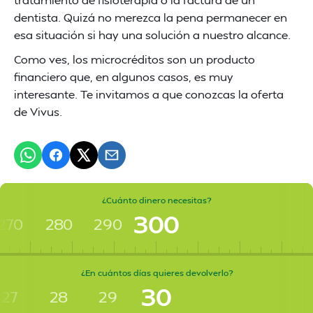
dentista. Quizá no merezca la pena permanecer en
esa situación si hay una solución a nuestro alcance.
Como ves, los microcréditos son un producto
financiero que, en algunos casos, es muy
interesante. Te invitamos a que conozcas la oferta
de Vivus.
¿Cuánto dinero necesitas?
300
270
280
290
¿En cuántos días quieres devolverlo?
30
27
28
29