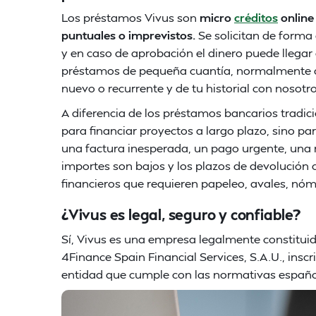
Los préstamos Vivus son
micro
créditos
online
puntuales o imprevistos.
Se solicitan de forma 
y en caso de aprobación el dinero puede llegar 
préstamos de pequeña cuantía, normalmente de 3
nuevo o recurrente y de tu historial con nosotro
A diferencia de los préstamos bancarios tradic
para financiar proyectos a largo plazo, sino pa
una factura inesperada, un pago urgente, una 
importes son bajos y los plazos de devolución c
financieros que requieren papeleo, avales, nó
¿Vivus es legal, seguro y confiable?
Sí, Vivus es una empresa legalmente constitui
4Finance Spain Financial Services, S.A.U., insc
entidad que cumple con las normativas español