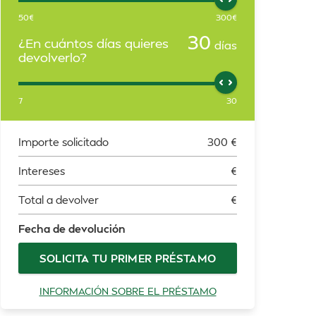
50
€
300
€
30
¿En cuántos días quieres
días
devolverlo?
7
30
Importe solicitado
300
€
Intereses
€
Total a devolver
€
Fecha de devolución
SOLICITA TU PRIMER PRÉSTAMO
INFORMACIÓN SOBRE EL PRÉSTAMO