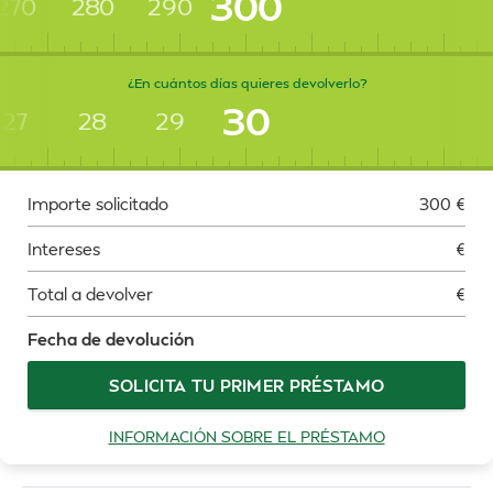
300
270
280
290
¿En cuántos días quieres devolverlo?
30
27
28
29
Importe solicitado
300
€
Intereses
€
Total a devolver
€
Fecha de devolución
SOLICITA TU PRIMER PRÉSTAMO
INFORMACIÓN SOBRE EL PRÉSTAMO