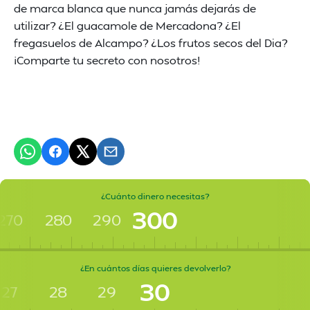
de marca blanca que nunca jamás dejarás de
utilizar? ¿El guacamole de Mercadona? ¿El
fregasuelos de Alcampo? ¿Los frutos secos del Dia?
¡Comparte tu secreto con nosotros!
¿Cuánto dinero necesitas?
300
270
280
290
¿En cuántos días quieres devolverlo?
30
27
28
29