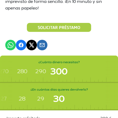
imprevisto de forma sencilla. ¡En 10 minuto y sin
apenas papeleo!
¿Cuánto dinero necesitas?
300
270
280
290
¿En cuántos días quieres devolverlo?
30
27
28
29