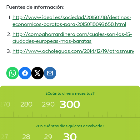
Fuentes de información:
http://www.ideal.es/sociedad/201501/18/destinos-
economicos-baratos-para-20150118093658.html
http://comoahorrardinero.com/cuales-son-las-15-
ciudades-europeas-mas-baratas
http://www.ocholeguas.com/2014/12/19/otrosmundo
¿Cuánto dinero necesitas?
300
270
280
290
¿En cuántos días quieres devolverlo?
30
27
28
29