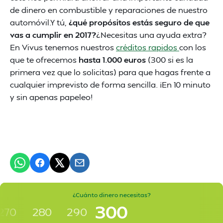
de dinero en combustible y reparaciones de nuestro
automóvil.Y tú,
¿qué propósitos estás seguro de que
vas a cumplir en 2017?
¿Necesitas una ayuda extra?
En Vivus tenemos nuestros
créditos rapidos
con los
que te ofrecemos
hasta 1.000 euros
(300 si es la
primera vez que lo solicitas) para que hagas frente a
cualquier imprevisto de forma sencilla. ¡En 10 minuto
y sin apenas papeleo!
¿Cuánto dinero necesitas?
300
270
280
290