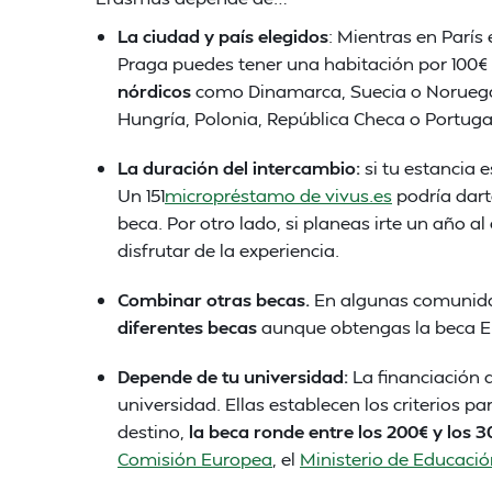
La ciudad y país elegidos
: Mientras en París 
Praga puedes tener una habitación por 100€ a
nórdicos
como Dinamarca, Suecia o Noruega.
Hungría, Polonia, República Checa o Portuga
La duración del intercambio:
si tu estancia 
Un 151
micropréstamo de vivus.es
podría dart
beca. Por otro lado, si planeas irte un año a
disfrutar de la experiencia.
Combinar otras becas.
En algunas comunida
diferentes becas
aunque obtengas la beca Er
Depende de tu universidad:
La financiación
universidad. Ellas establecen los criterios p
destino,
la beca ronde entre los 200€ y los 3
Comisión Europea
, el
Ministerio de Educaci