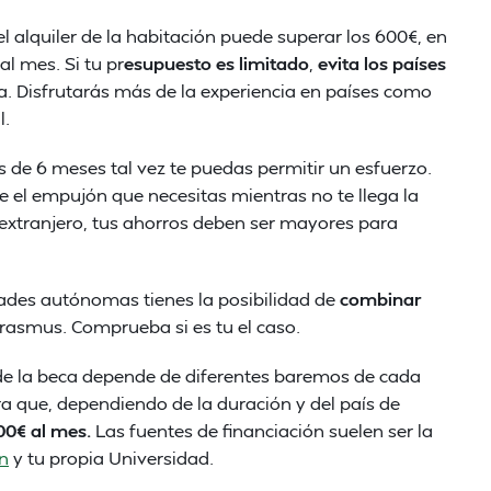
el alquiler de la habitación puede superar los 600€, en
l mes. Si tu pr
esupuesto es limitado
,
evita los países
 Disfrutarás más de la experiencia en países como
l.
es de 6 meses tal vez te puedas permitir un esfuerzo.
e el empujón que necesitas mientras no te llega la
l extranjero, tus ahorros deben ser mayores para
des autónomas tienes la posibilidad de
combinar
asmus. Comprueba si es tu el caso.
 de la beca depende de diferentes baremos de cada
ara que, dependiendo de la duración y del país de
00€ al mes.
Las fuentes de financiación suelen ser la
ón
y tu propia Universidad.