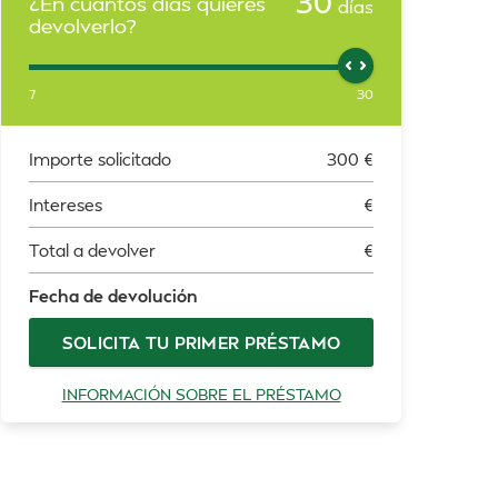
30
¿En cuántos días quieres
días
devolverlo?
7
30
Importe solicitado
300
€
Intereses
€
Total a devolver
€
Fecha de devolución
SOLICITA TU PRIMER PRÉSTAMO
INFORMACIÓN SOBRE EL PRÉSTAMO