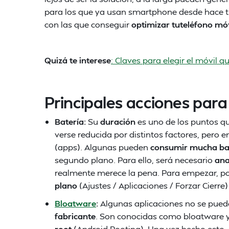
para los que ya usan smartphone desde hace 
con las que conseguir
optimizar tuteléfono móv
Quizá te interese
: Claves para elegir el móvil q
Principales acciones para
Batería:
Su
duración
es uno de los puntos q
verse reducida por distintos factores, pero e
(apps). Algunas pueden
consumir mucha ba
segundo plano. Para ello, será necesario
ana
realmente merece la pena. Para empezar,
plano
(Ajustes / Aplicaciones / Forzar Cierre)
Bloatware
:
Algunas aplicaciones no se pued
fabricante
. Son conocidas como bloatware y
root
(Android Rooting). Una vez hecho esto, 