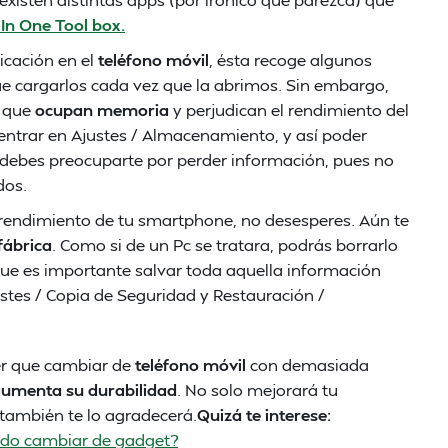
l In One Tool box.
cación en el
teléfono móvil
, ésta recoge algunos
que cargarlos cada vez que la abrimos. Sin embargo,
a que
ocupan memoria
y perjudican el rendimiento del
e entrar en Ajustes / Almacenamiento, y así poder
 debes preocuparte por perder información, pues no
dos.
 rendimiento de tu smartphone, no desesperes. Aún te
fábrica
. Como si de un Pc se tratara, podrás borrarlo
ue es importante salvar toda aquella información
stes / Copia de Seguridad y Restauración /
ner que cambiar de
teléfono móvil
con demasiada
umenta su durabilidad
. No solo mejorará tu
o también te lo agradecerá.
Quizá te interese:
do cambiar de gadget?