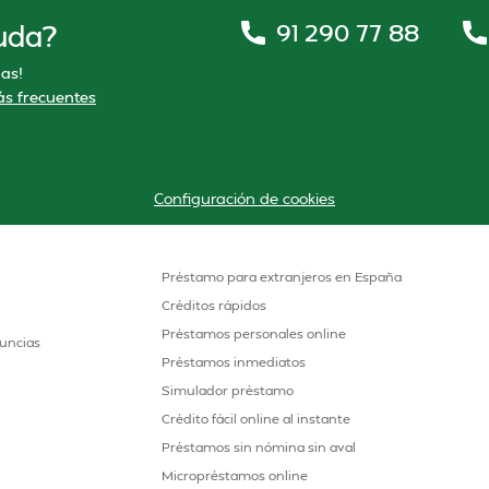
91 290 77 88
uda?
as!
s frecuentes
Configuración de cookies
Préstamo para extranjeros en España
Créditos rápidos
Préstamos personales online
uncias
Préstamos inmediatos
Simulador préstamo
Crédito fácil online al instante
Préstamos sin nómina sin aval
Micropréstamos online