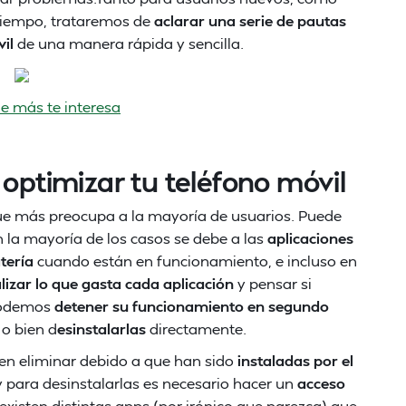
tiempo, trataremos de
aclarar una serie de pautas
il
de una manera rápida y sencilla.
ue más te interesa
 optimizar tu teléfono móvil
ue más preocupa a la mayoría de usuarios. Puede
n la mayoría de los casos se debe a las
aplicaciones
tería
cuando están en funcionamiento, e incluso en
lizar lo que gasta cada aplicación
y pensar si
 podemos
detener su funcionamiento en segundo
 o bien d
esinstalarlas
directamente.
en eliminar debido a que han sido
instaladas por el
 para desinstalarlas es necesario hacer un
acceso
existen distintas apps (por irónico que parezca) que