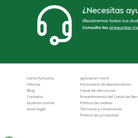
¿Necesitas ay
¡Resolvemos todas tus dud
Consulta las
preguntas má
Cómo funciona
Aplicación movil
Ofertas
Formulario de desistimiento
Blog
Canal de denuncias
Contacto
Procedimiento del Canal de Den
Quiénes somos
Política de cookies
Aviso legal
Términos y condiciones
Política de privacidad