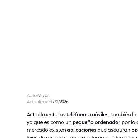
Autor
Vivus
Actualizado
17/2/2026
Actualmente los
teléfonos móviles
, también l
ya que es como un
pequeño ordenador
por lo
mercado existen
aplicaciones
que aseguran
op
lejos de ser la solución, a la larga pueden ge