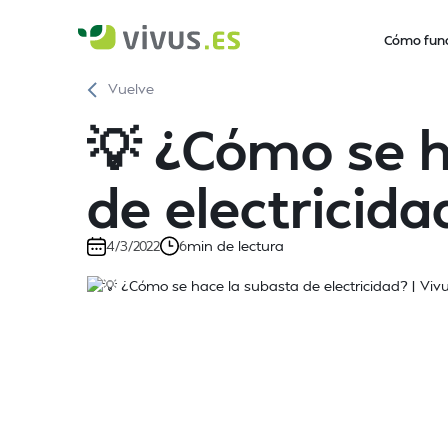
Cómo fun
Vuelve
💡 ¿Cómo se h
de electricida
min de lectura
4/3/2022
6