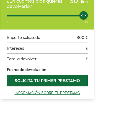
30
¿En cuántos días quieres
días
devolverlo?
7
30
Importe solicitado
300
€
Intereses
€
Total a devolver
€
Fecha de devolución
SOLICITA TU PRIMER PRÉSTAMO
INFORMACIÓN SOBRE EL PRÉSTAMO