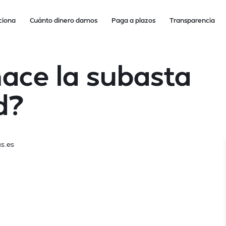
ciona
Cuánto dinero damos
Paga a plazos
Transparencia
ace la subasta
d?