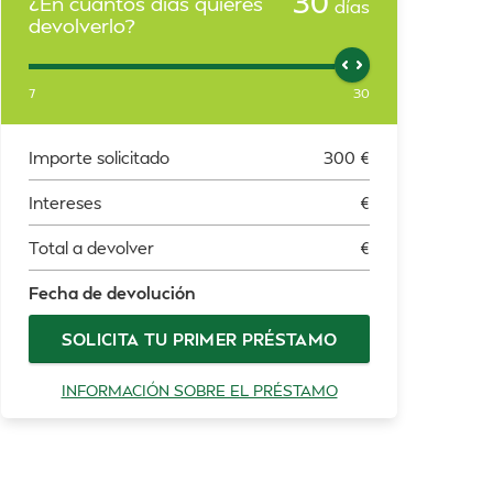
30
¿En cuántos días quieres
días
devolverlo?
7
30
Importe solicitado
300
€
Intereses
€
Total a devolver
€
Fecha de devolución
SOLICITA TU PRIMER PRÉSTAMO
INFORMACIÓN SOBRE EL PRÉSTAMO