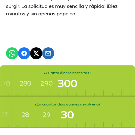
surgir. La solicitud es muy sencilla y rápida: ¡Diez
minutos y sin apenas papeleo!
¿Cuánto dinero necesitas?
300
270
280
290
¿En cuántos días quieres devolverlo?
30
27
28
29