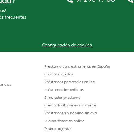
uda?
as!
s frecuentes
Configuración de cookies
Préstamo para extranjeros en España
Créditos rápidos
Préstamos personales online
uncias
Préstamos inmediatos
Simulador préstamo
Crédito fácil online al instante
Préstamos sin nómina sin aval
Micropréstamos online
Dinero urgente