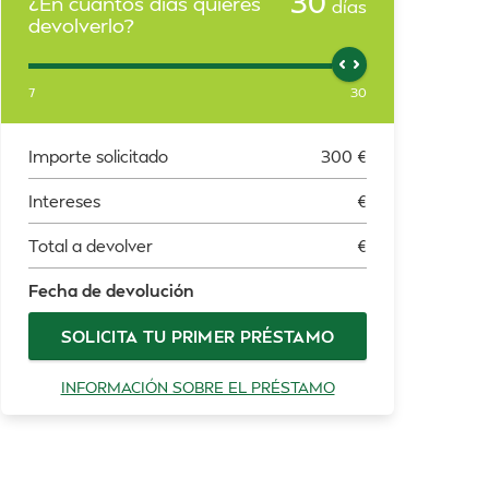
30
¿En cuántos días quieres
días
devolverlo?
7
30
Importe solicitado
300
€
Intereses
€
Total a devolver
€
Fecha de devolución
SOLICITA TU PRIMER PRÉSTAMO
INFORMACIÓN SOBRE EL PRÉSTAMO