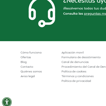
¿Necesitas ay
¡Resolvemos todas tus dud
Consulta las
preguntas má
Cómo funciona
Aplicación movil
Ofertas
Formulario de desistimiento
Blog
Canal de denuncias
Contacto
Procedimiento del Canal de Den
Quiénes somos
Política de cookies
Aviso legal
Términos y condiciones
Política de privacidad