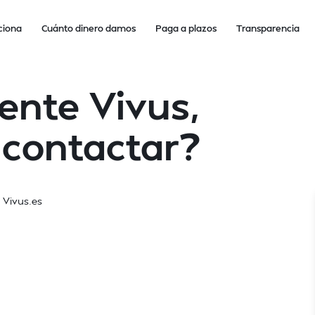
ciona
Cuánto dinero damos
Paga a plazos
Transparencia
iente Vivus,
contactar?