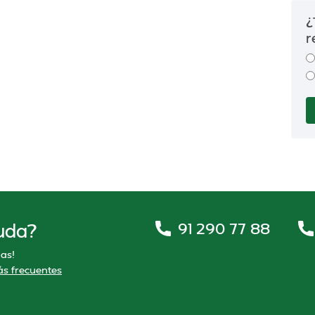
¿
r
91 290 77 88
uda?
as!
s frecuentes