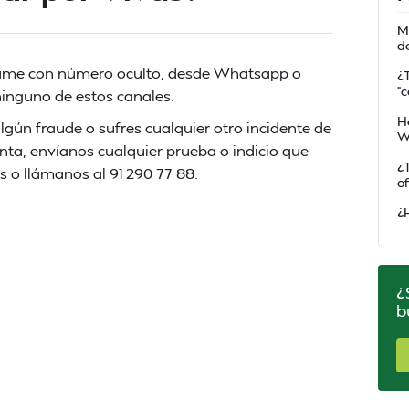
M
d
llame con número oculto, desde Whatsapp o
¿
“
inguno de estos canales.
H
algún fraude o sufres cualquier otro incidente de
W
nta, envíanos cualquier prueba o indicio que
¿
s o llámanos al 91 290 77 88.
of
¿
¿
b