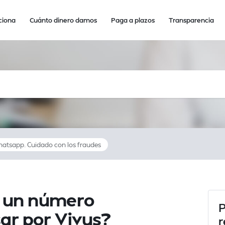
ciona
Cuánto dinero damos
Paga a plazos
Transparencia
tsapp. Cuidado con los fraudes
o un número
P
ar por Vivus?
r