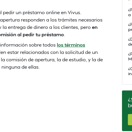
¿
l pedir un préstamo online en Vivus.
a
apertura responden a los trámites necesarios
¿
y la entrega de dinero a los clientes, pero
en
p
misión al pedir tu préstamo
.
¿
s información sobre todos
los términos
d
en estar relacionados con la solicitud de un
¿
 comisión de apertura, la de estudio, y la de
M
 ninguna de ellas.
¿
i
¿
b