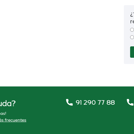
¿
r
91 290 77 88
uda?
as!
s frecuentes