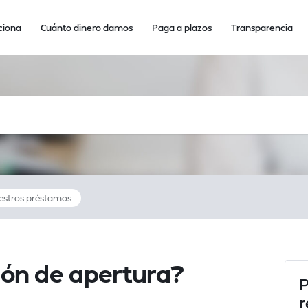
ciona
Cuánto dinero damos
Paga a plazos
Transparencia
estros préstamos
ión de apertura?
P
r