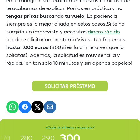
en la manga. Usan exactamente estas técnicas que
te acabamos de explicar. Ponlas en práctica y
no
tengas prisas buscando tu vuelo
. La paciencia
siempre es la mejor aliada en estos casos.Si te ha
surgido un imprevisto y necesitas
dinero rápido
puedes solicitar un préstamo Vivus. Te ofrecemos
hasta 1.000 euros
(300 si es la primera vez que lo
solicitas). Además, la solicitud es muy sencilla y
rápida, ¡en tan solo 10 minutos y sin apenas papeleo!
¿Cuánto dinero necesitas?
300
270
280
290