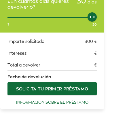
30
¿En cuántos días quieres
días
devolverlo?
7
30
Importe solicitado
300
€
Intereses
€
Total a devolver
€
Fecha de devolución
SOLICITA TU PRIMER PRÉSTAMO
INFORMACIÓN SOBRE EL PRÉSTAMO