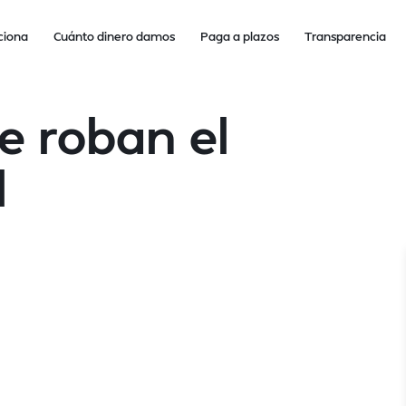
ciona
Cuánto dinero damos
Paga a plazos
Transparencia
e roban el
l