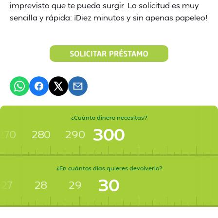
imprevisto que te pueda surgir. La solicitud es muy
sencilla y rápida: ¡Diez minutos y sin apenas papeleo!
¿Cuánto dinero necesitas?
300
270
280
290
¿En cuántos días quieres devolverlo?
30
27
28
29