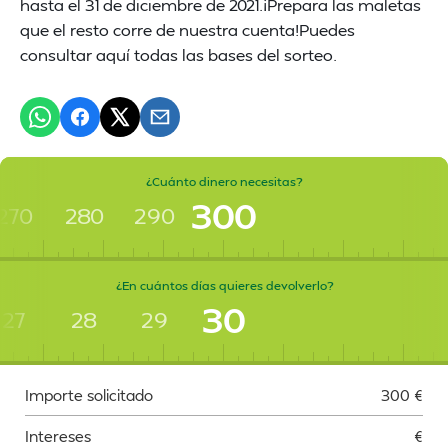
hasta el 31 de diciembre de 2021.¡Prepara las maletas
que el resto corre de nuestra cuenta!Puedes
consultar aquí todas las bases del sorteo.
¿Cuánto dinero necesitas?
300
270
280
290
¿En cuántos días quieres devolverlo?
30
27
28
29
Importe solicitado
300
€
Intereses
€