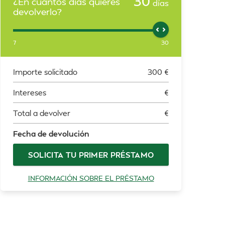
30
¿En cuántos días quieres
días
devolverlo?
7
30
Importe solicitado
300
€
Intereses
€
Total a devolver
€
Fecha de devolución
SOLICITA TU PRIMER PRÉSTAMO
INFORMACIÓN SOBRE EL PRÉSTAMO