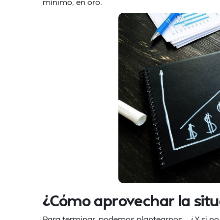
mínimo, en oro.
¿Cómo aprovechar la situ
Para terminar, podemos plantearnos… ¿Y si no 