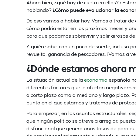
Ahora bien, ¿qué hay de cierto en ellas? ¿Est
hablando?
¿Cómo puede evolucionar la econo
De eso vamos a hablar hoy. Vamos a tratar de 
cómo podría estar en los próximos meses y añ
para que podamos sobrevivir y salir airosos de
Y, quién sabe, con un poco de suerte, incluso p
revuelto, ganancia de pescadores. ¡Vamos a ve
¿Dónde estamos ahora 
La situación actual de la
economía
española
n
diferentes factores que la afectan negativamen
a corto plazo como a mediano y largo plazo. P
punto en el que estamos y tratemos de proteg
Para empezar, en los asuntos estructurales, s
que ningún político se atreve a arreglar, puest
disfuncional que genera unas tasas de paro del
de pensiones técnicamente quebrado al que sól