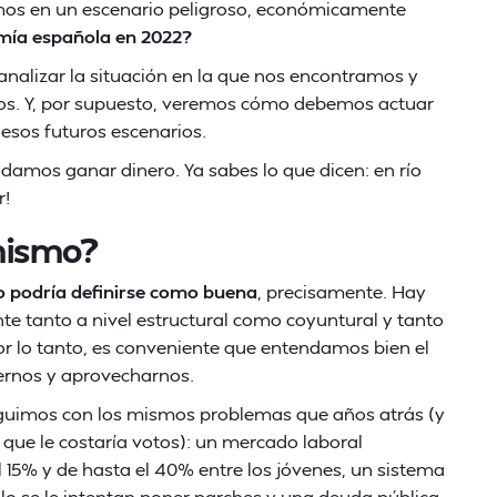
amos en un escenario peligroso, económicamente
mía española en 2022?
analizar la situación en la que nos encontramos y
os. Y, por supuesto, veremos cómo debemos actuar
 esos futuros escenarios.
odamos ganar dinero. Ya sabes lo que dicen: en río
r!
mismo?
o podría definirse como buena
, precisamente. Hay
te tanto a nivel estructural como coyuntural y tanto
or lo tanto, es conveniente que entendamos bien el
ernos y aprovecharnos.
eguimos con los mismos problemas que años atrás (y
o que le costaría votos): un mercado laboral
 15% y de hasta el 40% entre los jóvenes, un sistema
o se le intentan poner parches y una deuda pública